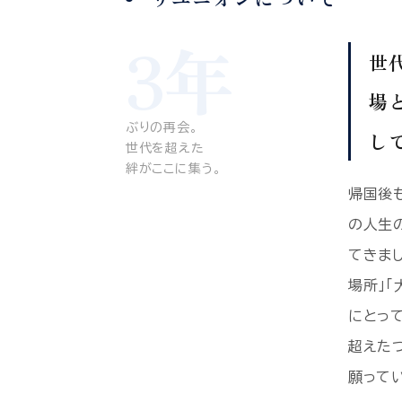
3年
世
場
ぶりの再会。
し
世代を超えた
絆がここに集う。
帰国後
の人生
てきま
場所」
にとっ
超えた
願って